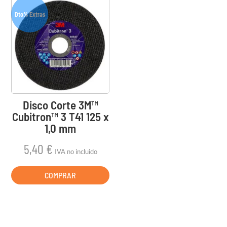
tiene
Dto% Extras
múltiples
variantes.
Las
opciones
se
pueden
elegir
Disco Corte 3M™
en
Cubitron™ 3 T41 125 x
la
1,0 mm
página
5,40
€
de
IVA no incluido
producto
COMPRAR