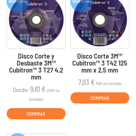
Dto% Extras
Dto% Extras
Disco Corte y
Disco Corte 3M™
Desbaste 3M™
Cubitron™ 3 T42 125
Cubitron™ 3 T27 4,2
mm x 2,5 mm
mm
7,03
€
IVA no incluido
9,61
€
Desde:
(IVA no
COMPRAR
incluido)
COMPRAR
Este
producto