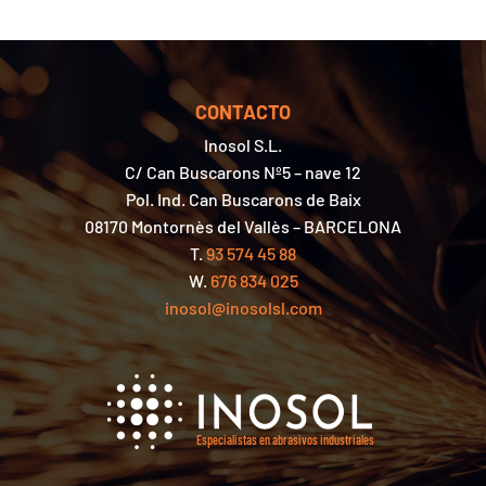
CONTACTO
Inosol S.L.
C/ Can Buscarons Nº5 – nave 12
Pol. Ind. Can Buscarons de Baix
08170 Montornès del Vallès – BARCELONA
T.
93 574 45 88
W.
676 834 025
inosol@inosolsl.com
Especialistas en abrasivos industriales